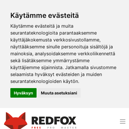
Käytämme evästeitä
Käytämme evästeitä ja muita
seurantateknologioita parantaaksemme
käyttäjäkokemusta verkkosivustollamme,
näyttääksemme sinulle personoituja sisältöjä ja
mainoksia, analysoidaksemme verkkoliikennettä
sekä lisätäksemme ymmärrystämme
käyttäjiemme sijainnista. Jatkamalla sivustomme
selaamista hyväksyt evästeiden ja muiden
seurantateknologioiden käytön.
Hyväksyn
Muuta asetuksiani