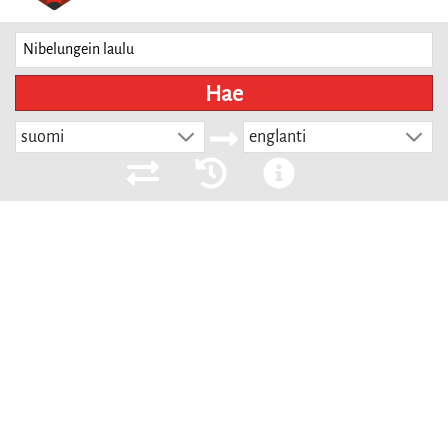
Hae
suomi
englanti