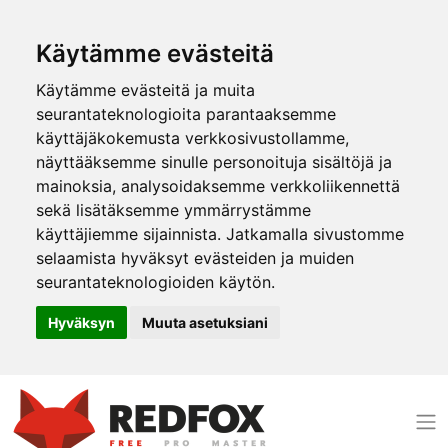
Käytämme evästeitä
Käytämme evästeitä ja muita
seurantateknologioita parantaaksemme
käyttäjäkokemusta verkkosivustollamme,
näyttääksemme sinulle personoituja sisältöjä ja
mainoksia, analysoidaksemme verkkoliikennettä
sekä lisätäksemme ymmärrystämme
käyttäjiemme sijainnista. Jatkamalla sivustomme
selaamista hyväksyt evästeiden ja muiden
seurantateknologioiden käytön.
Hyväksyn
Muuta asetuksiani