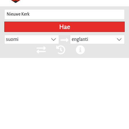
Hae
suomi
englanti