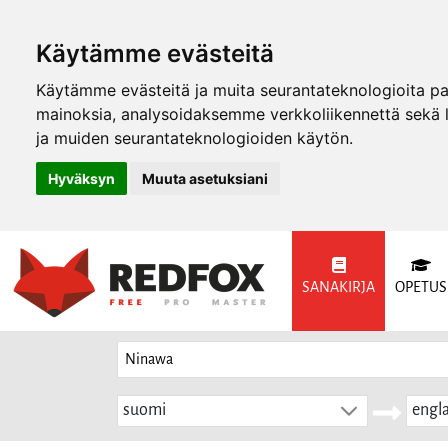
Käytämme evästeitä
Käytämme evästeitä ja muita seurantateknologioita p
mainoksia, analysoidaksemme verkkoliikennettä sekä
ja muiden seurantateknologioiden käytön.
Hyväksyn
Muuta asetuksiani
SANAKIRJA
OPETUS
suomi
engla