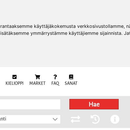
arantaaksemme käyttäjäkokemusta verkkosivustollamme, näy
 lisätäksemme ymmärrystämme käyttäjiemme sijainnista. Ja
KIELIOPPI
MARKET
FAQ
SANAT
Hae
nti