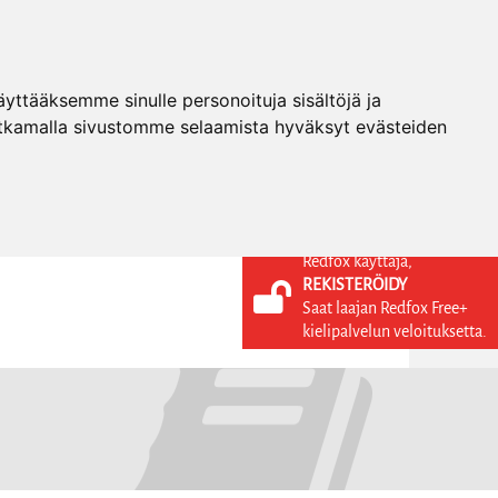
ttääksemme sinulle personoituja sisältöjä ja
tkamalla sivustomme selaamista hyväksyt evästeiden
Redfox käyttäjä,
REKISTERÖIDY
KIELI
KIRJAUDU SISÄÄN
Saat laajan Redfox Free+
REKISTERÖIDY
FI
kielipalvelun veloituksetta.