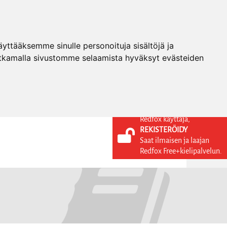
ttääksemme sinulle personoituja sisältöjä ja
tkamalla sivustomme selaamista hyväksyt evästeiden
Redfox käyttäjä,
REKISTERÖIDY
KIELI
KIRJAUDU SISÄÄN
Saat ilmaisen ja laajan
REKISTERÖIDY
FI
Redfox Free+kielipalvelun.