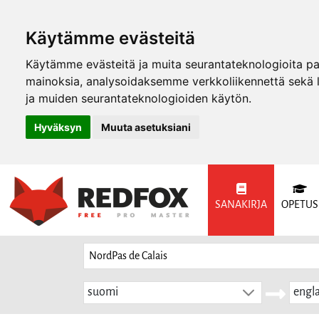
Käytämme evästeitä
Käytämme evästeitä ja muita seurantateknologioita p
mainoksia, analysoidaksemme verkkoliikennettä sekä
ja muiden seurantateknologioiden käytön.
Hyväksyn
Muuta asetuksiani
SANAKIRJA
OPETUS
suomi
engla