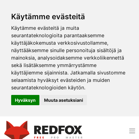
Käytämme evästeitä
Käytämme evästeitä ja muita
seurantateknologioita parantaaksemme
käyttäjäkokemusta verkkosivustollamme,
näyttääksemme sinulle personoituja sisältöjä ja
mainoksia, analysoidaksemme verkkoliikennettä
sekä lisätäksemme ymmärrystämme
käyttäjiemme sijainnista. Jatkamalla sivustomme
selaamista hyväksyt evästeiden ja muiden
seurantateknologioiden käytön.
Hyväksyn
Muuta asetuksiani