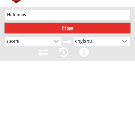
Hae
suomi
englanti