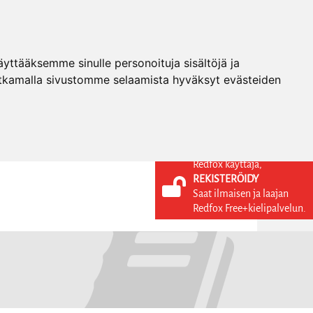
ttääksemme sinulle personoituja sisältöjä ja
tkamalla sivustomme selaamista hyväksyt evästeiden
Redfox käyttäjä,
REKISTERÖIDY
KIELI
KIRJAUDU SISÄÄN
Saat ilmaisen ja laajan
REKISTERÖIDY
FI
Redfox Free+kielipalvelun.