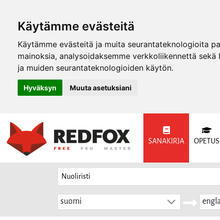
Käytämme evästeitä
Käytämme evästeitä ja muita seurantateknologioita p
mainoksia, analysoidaksemme verkkoliikennettä sekä
ja muiden seurantateknologioiden käytön.
Hyväksyn
Muuta asetuksiani
SANAKIRJA
OPETUS
suomi
engla