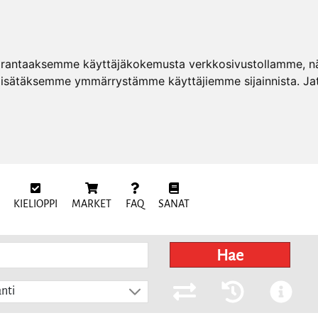
arantaaksemme käyttäjäkokemusta verkkosivustollamme, näy
 lisätäksemme ymmärrystämme käyttäjiemme sijainnista. Ja
KIELIOPPI
MARKET
FAQ
SANAT
Hae
nti