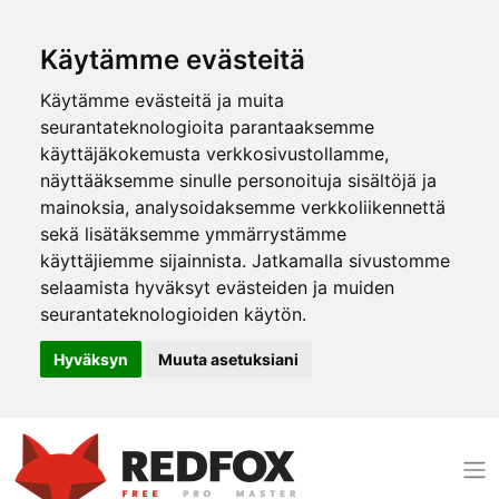
Käytämme evästeitä
Käytämme evästeitä ja muita
seurantateknologioita parantaaksemme
käyttäjäkokemusta verkkosivustollamme,
näyttääksemme sinulle personoituja sisältöjä ja
mainoksia, analysoidaksemme verkkoliikennettä
sekä lisätäksemme ymmärrystämme
käyttäjiemme sijainnista. Jatkamalla sivustomme
selaamista hyväksyt evästeiden ja muiden
seurantateknologioiden käytön.
Hyväksyn
Muuta asetuksiani