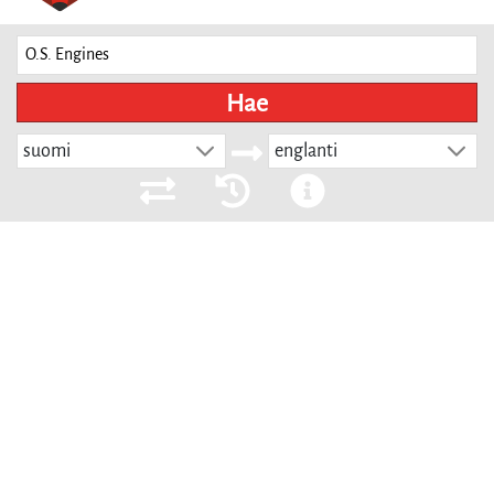
Hae
suomi
englanti