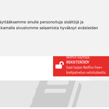
ttääksemme sinulle personoituja sisältöjä ja
tkamalla sivustomme selaamista hyväksyt evästeiden
Redfox käyttäjä,
REKISTERÖIDY
KIELI
KIRJAUDU SISÄÄN
Saat laajan Redfox Free+
REKISTERÖIDY
FI
kielipalvelun veloituksetta.