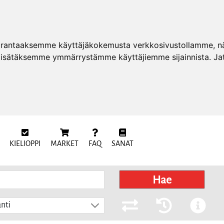
arantaaksemme käyttäjäkokemusta verkkosivustollamme, näy
 lisätäksemme ymmärrystämme käyttäjiemme sijainnista. Ja
KIELIOPPI
MARKET
FAQ
SANAT
Hae
nti