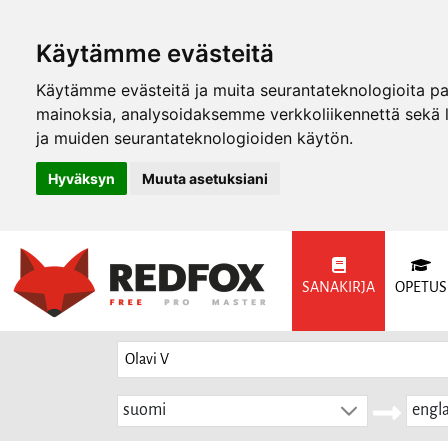
Käytämme evästeitä
Käytämme evästeitä ja muita seurantateknologioita p
mainoksia, analysoidaksemme verkkoliikennettä sekä
ja muiden seurantateknologioiden käytön.
Hyväksyn
Muuta asetuksiani
SANAKIRJA
OPETUS
suomi
engla