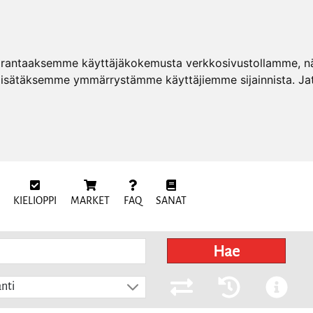
arantaaksemme käyttäjäkokemusta verkkosivustollamme, näy
 lisätäksemme ymmärrystämme käyttäjiemme sijainnista. Ja
KIELIOPPI
MARKET
FAQ
SANAT
Hae
nti