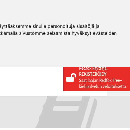
ttääksemme sinulle personoituja sisältöjä ja
tkamalla sivustomme selaamista hyväksyt evästeiden
Redfox käyttäjä,
REKISTERÖIDY
KIELI
KIRJAUDU SISÄÄN
Saat laajan Redfox Free+
REKISTERÖIDY
FI
kielipalvelun veloituksetta.