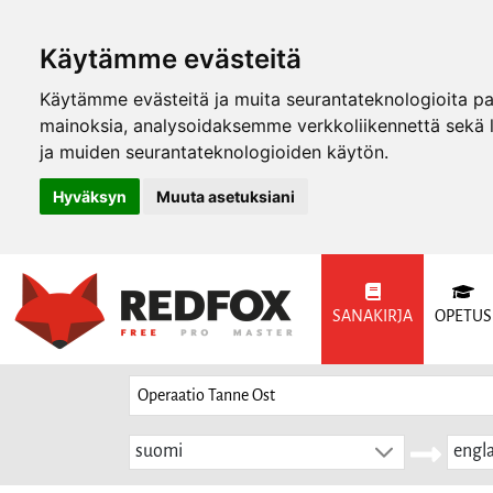
Käytämme evästeitä
Käytämme evästeitä ja muita seurantateknologioita p
mainoksia, analysoidaksemme verkkoliikennettä sekä
ja muiden seurantateknologioiden käytön.
Hyväksyn
Muuta asetuksiani
SANAKIRJA
OPETUS
suomi
engla