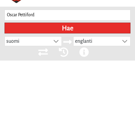
Hae
suomi
englanti