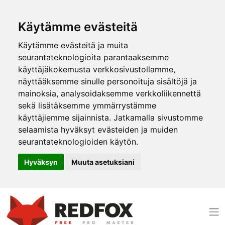
Käytämme evästeitä
Käytämme evästeitä ja muita
seurantateknologioita parantaaksemme
käyttäjäkokemusta verkkosivustollamme,
näyttääksemme sinulle personoituja sisältöjä ja
mainoksia, analysoidaksemme verkkoliikennettä
sekä lisätäksemme ymmärrystämme
käyttäjiemme sijainnista. Jatkamalla sivustomme
selaamista hyväksyt evästeiden ja muiden
seurantateknologioiden käytön.
Hyväksyn
Muuta asetuksiani