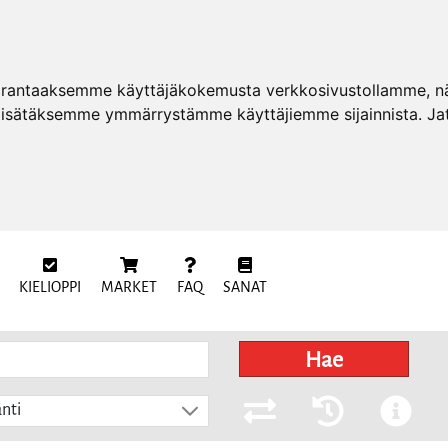
arantaaksemme käyttäjäkokemusta verkkosivustollamme, näy
 lisätäksemme ymmärrystämme käyttäjiemme sijainnista. Ja
KIELIOPPI
MARKET
FAQ
SANAT
Hae
nti