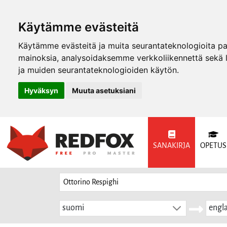
Käytämme evästeitä
Käytämme evästeitä ja muita seurantateknologioita p
mainoksia, analysoidaksemme verkkoliikennettä sekä
ja muiden seurantateknologioiden käytön.
Hyväksyn
Muuta asetuksiani
SANAKIRJA
OPETUS
suomi
engla