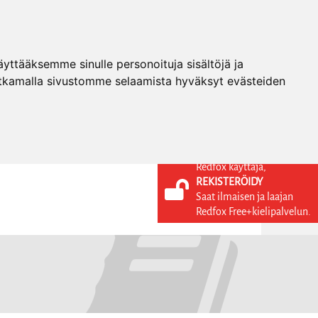
ttääksemme sinulle personoituja sisältöjä ja
tkamalla sivustomme selaamista hyväksyt evästeiden
Redfox käyttäjä,
REKISTERÖIDY
KIELI
KIRJAUDU SISÄÄN
Saat ilmaisen ja laajan
REKISTERÖIDY
FI
Redfox Free+kielipalvelun.