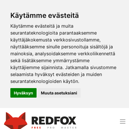
Käytämme evästeitä
Käytämme evästeitä ja muita
seurantateknologioita parantaaksemme
käyttäjäkokemusta verkkosivustollamme,
näyttääksemme sinulle personoituja sisältöjä ja
mainoksia, analysoidaksemme verkkoliikennettä
sekä lisätäksemme ymmärrystämme
käyttäjiemme sijainnista. Jatkamalla sivustomme
selaamista hyväksyt evästeiden ja muiden
seurantateknologioiden käytön.
Hyväksyn
Muuta asetuksiani