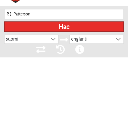
Hae
suomi
englanti