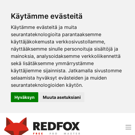
Käytämme evästeitä
Käytämme evästeitä ja muita
seurantateknologioita parantaaksemme
käyttäjäkokemusta verkkosivustollamme,
näyttääksemme sinulle personoituja sisältöjä ja
mainoksia, analysoidaksemme verkkoliikennettä
sekä lisätäksemme ymmärrystämme
käyttäjiemme sijainnista. Jatkamalla sivustomme
selaamista hyväksyt evästeiden ja muiden
seurantateknologioiden käytön.
Hyväksyn
Muuta asetuksiani