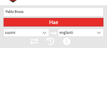
Hae
suomi
englanti