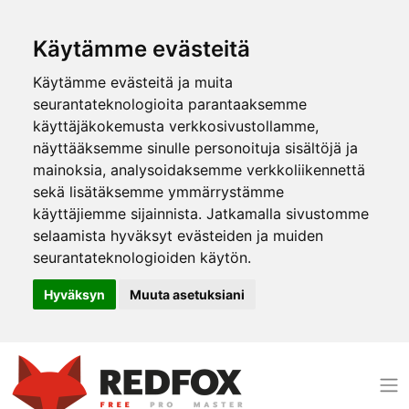
Käytämme evästeitä
Käytämme evästeitä ja muita
seurantateknologioita parantaaksemme
käyttäjäkokemusta verkkosivustollamme,
näyttääksemme sinulle personoituja sisältöjä ja
mainoksia, analysoidaksemme verkkoliikennettä
sekä lisätäksemme ymmärrystämme
käyttäjiemme sijainnista. Jatkamalla sivustomme
selaamista hyväksyt evästeiden ja muiden
seurantateknologioiden käytön.
Hyväksyn
Muuta asetuksiani