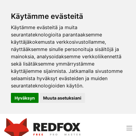
Käytämme evästeitä
Käytämme evästeitä ja muita
seurantateknologioita parantaaksemme
käyttäjäkokemusta verkkosivustollamme,
näyttääksemme sinulle personoituja sisältöjä ja
mainoksia, analysoidaksemme verkkoliikennettä
sekä lisätäksemme ymmärrystämme
käyttäjiemme sijainnista. Jatkamalla sivustomme
selaamista hyväksyt evästeiden ja muiden
seurantateknologioiden käytön.
Hyväksyn
Muuta asetuksiani