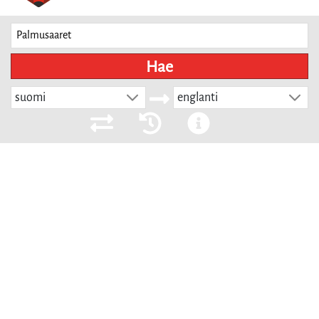
Hae
suomi
englanti