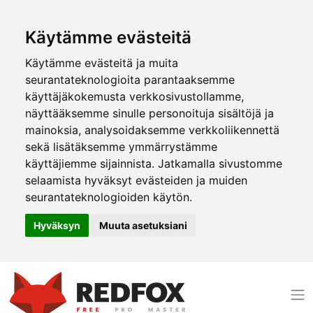
Käytämme evästeitä
Käytämme evästeitä ja muita
seurantateknologioita parantaaksemme
käyttäjäkokemusta verkkosivustollamme,
näyttääksemme sinulle personoituja sisältöjä ja
mainoksia, analysoidaksemme verkkoliikennettä
sekä lisätäksemme ymmärrystämme
käyttäjiemme sijainnista. Jatkamalla sivustomme
selaamista hyväksyt evästeiden ja muiden
seurantateknologioiden käytön.
Hyväksyn
Muuta asetuksiani