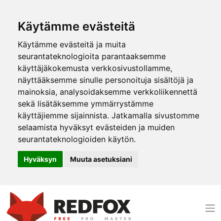
Käytämme evästeitä
Käytämme evästeitä ja muita
seurantateknologioita parantaaksemme
käyttäjäkokemusta verkkosivustollamme,
näyttääksemme sinulle personoituja sisältöjä ja
mainoksia, analysoidaksemme verkkoliikennettä
sekä lisätäksemme ymmärrystämme
käyttäjiemme sijainnista. Jatkamalla sivustomme
selaamista hyväksyt evästeiden ja muiden
seurantateknologioiden käytön.
Hyväksyn
Muuta asetuksiani