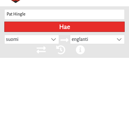
Hae
suomi
englanti