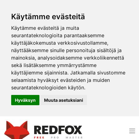
Käytämme evästeitä
Käytämme evästeitä ja muita
seurantateknologioita parantaaksemme
käyttäjäkokemusta verkkosivustollamme,
näyttääksemme sinulle personoituja sisältöjä ja
mainoksia, analysoidaksemme verkkoliikennettä
sekä lisätäksemme ymmärrystämme
käyttäjiemme sijainnista. Jatkamalla sivustomme
selaamista hyväksyt evästeiden ja muiden
seurantateknologioiden käytön.
Hyväksyn
Muuta asetuksiani