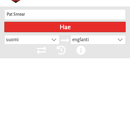
Hae
suomi
englanti