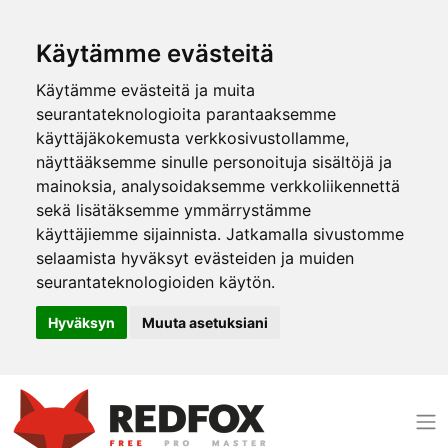
Käytämme evästeitä
Käytämme evästeitä ja muita
seurantateknologioita parantaaksemme
käyttäjäkokemusta verkkosivustollamme,
näyttääksemme sinulle personoituja sisältöjä ja
mainoksia, analysoidaksemme verkkoliikennettä
sekä lisätäksemme ymmärrystämme
käyttäjiemme sijainnista. Jatkamalla sivustomme
selaamista hyväksyt evästeiden ja muiden
seurantateknologioiden käytön.
Hyväksyn
Muuta asetuksiani