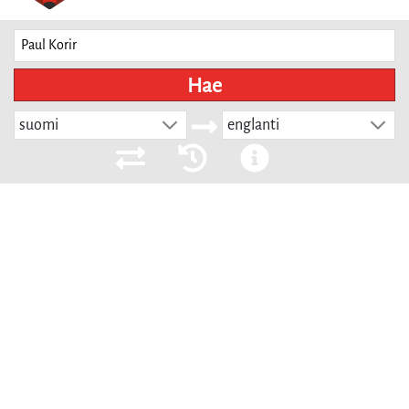
Hae
suomi
englanti