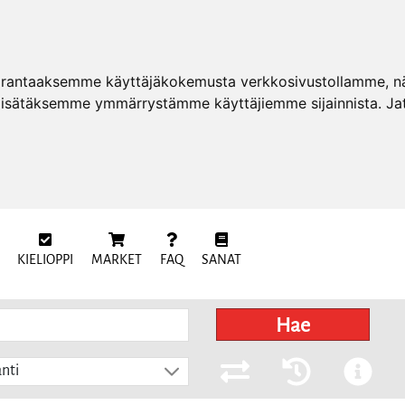
arantaaksemme käyttäjäkokemusta verkkosivustollamme, näy
 lisätäksemme ymmärrystämme käyttäjiemme sijainnista. Ja
KIELIOPPI
MARKET
FAQ
SANAT
Hae
nti