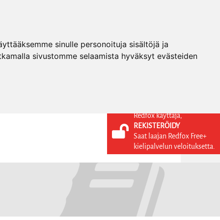
ttääksemme sinulle personoituja sisältöjä ja
tkamalla sivustomme selaamista hyväksyt evästeiden
Redfox käyttäjä,
REKISTERÖIDY
KIELI
KIRJAUDU SISÄÄN
Saat laajan Redfox Free+
REKISTERÖIDY
FI
kielipalvelun veloituksetta.