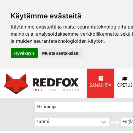
Käytämme evästeitä
Käytämme evästeitä ja muita seurantateknologioita p
mainoksia, analysoidaksemme verkkoliikennettä sekä
ja muiden seurantateknologioiden käytön.
Hyväksyn
Muuta asetuksiani
SANAKIRJA
OPETUS
suomi
engla