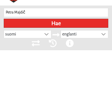
Hae
suomi
englanti