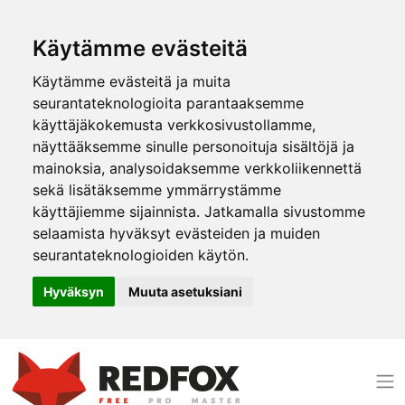
Käytämme evästeitä
Käytämme evästeitä ja muita
seurantateknologioita parantaaksemme
käyttäjäkokemusta verkkosivustollamme,
näyttääksemme sinulle personoituja sisältöjä ja
mainoksia, analysoidaksemme verkkoliikennettä
sekä lisätäksemme ymmärrystämme
käyttäjiemme sijainnista. Jatkamalla sivustomme
selaamista hyväksyt evästeiden ja muiden
seurantateknologioiden käytön.
Hyväksyn
Muuta asetuksiani