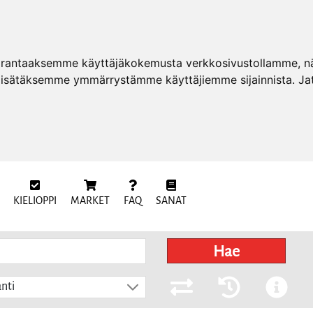
arantaaksemme käyttäjäkokemusta verkkosivustollamme, näy
 lisätäksemme ymmärrystämme käyttäjiemme sijainnista. Ja
KIELIOPPI
MARKET
FAQ
SANAT
Hae
nti