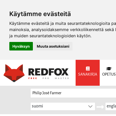
Käytämme evästeitä
Käytämme evästeitä ja muita seurantateknologioita p
mainoksia, analysoidaksemme verkkoliikennettä sekä
ja muiden seurantateknologioiden käytön.
Hyväksyn
Muuta asetuksiani
SANAKIRJA
OPETUS
suomi
engla