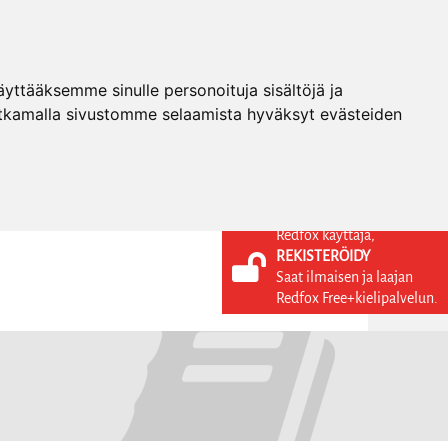
ttääksemme sinulle personoituja sisältöjä ja
tkamalla sivustomme selaamista hyväksyt evästeiden
Redfox käyttäjä,
REKISTERÖIDY
KIELI
KIRJAUDU SISÄÄN
Saat ilmaisen ja laajan
REKISTERÖIDY
FI
Redfox Free+kielipalvelun.