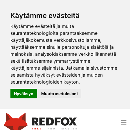
Käytämme evästeitä
Käytämme evästeitä ja muita
seurantateknologioita parantaaksemme
käyttäjäkokemusta verkkosivustollamme,
näyttääksemme sinulle personoituja sisältöjä ja
mainoksia, analysoidaksemme verkkoliikennettä
sekä lisätäksemme ymmärrystämme
käyttäjiemme sijainnista. Jatkamalla sivustomme
selaamista hyväksyt evästeiden ja muiden
seurantateknologioiden käytön.
Hyväksyn
Muuta asetuksiani