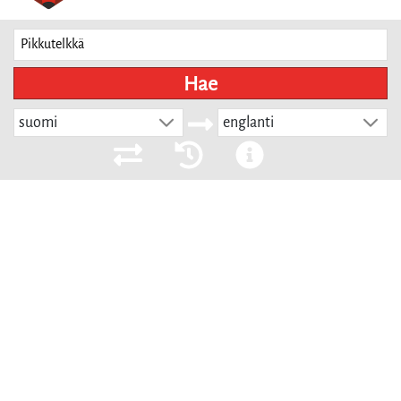
Hae
suomi
englanti