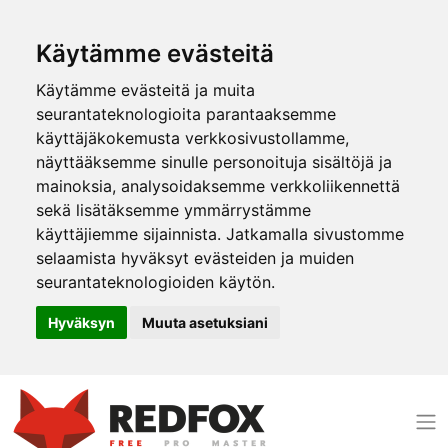
Käytämme evästeitä
Käytämme evästeitä ja muita
seurantateknologioita parantaaksemme
käyttäjäkokemusta verkkosivustollamme,
näyttääksemme sinulle personoituja sisältöjä ja
mainoksia, analysoidaksemme verkkoliikennettä
sekä lisätäksemme ymmärrystämme
käyttäjiemme sijainnista. Jatkamalla sivustomme
selaamista hyväksyt evästeiden ja muiden
seurantateknologioiden käytön.
Hyväksyn
Muuta asetuksiani