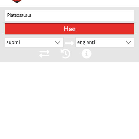
Hae
suomi
englanti