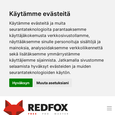
Käytämme evästeitä
Käytämme evästeitä ja muita
seurantateknologioita parantaaksemme
käyttäjäkokemusta verkkosivustollamme,
näyttääksemme sinulle personoituja sisältöjä ja
mainoksia, analysoidaksemme verkkoliikennettä
sekä lisätäksemme ymmärrystämme
käyttäjiemme sijainnista. Jatkamalla sivustomme
selaamista hyväksyt evästeiden ja muiden
seurantateknologioiden käytön.
Hyväksyn
Muuta asetuksiani