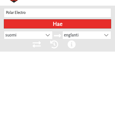
Hae
suomi
englanti