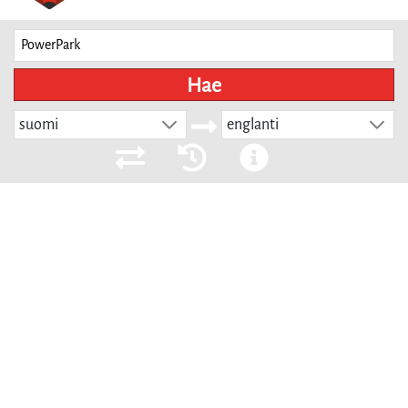
Hae
suomi
englanti