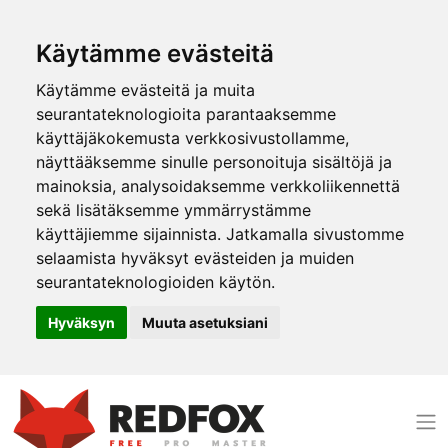
Käytämme evästeitä
Käytämme evästeitä ja muita
seurantateknologioita parantaaksemme
käyttäjäkokemusta verkkosivustollamme,
näyttääksemme sinulle personoituja sisältöjä ja
mainoksia, analysoidaksemme verkkoliikennettä
sekä lisätäksemme ymmärrystämme
käyttäjiemme sijainnista. Jatkamalla sivustomme
selaamista hyväksyt evästeiden ja muiden
seurantateknologioiden käytön.
Hyväksyn
Muuta asetuksiani