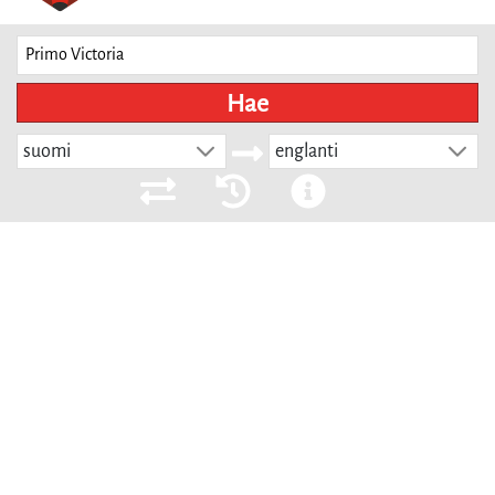
Hae
suomi
englanti