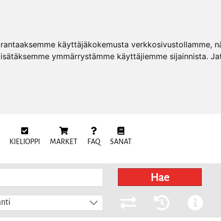
arantaaksemme käyttäjäkokemusta verkkosivustollamme, näy
 lisätäksemme ymmärrystämme käyttäjiemme sijainnista. Ja
KIELIOPPI
MARKET
FAQ
SANAT
Hae
nti