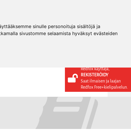
ttääksemme sinulle personoituja sisältöjä ja
tkamalla sivustomme selaamista hyväksyt evästeiden
Redfox käyttäjä,
REKISTERÖIDY
KIELI
KIRJAUDU SISÄÄN
Saat ilmaisen ja laajan
REKISTERÖIDY
FI
Redfox Free+kielipalvelun.