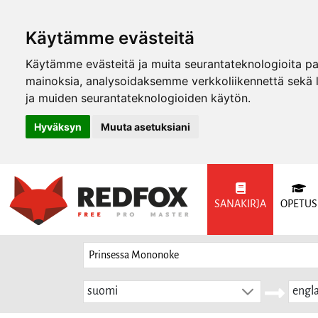
Käytämme evästeitä
Käytämme evästeitä ja muita seurantateknologioita p
mainoksia, analysoidaksemme verkkoliikennettä sekä
ja muiden seurantateknologioiden käytön.
Hyväksyn
Muuta asetuksiani
SANAKIRJA
OPETUS
suomi
engla