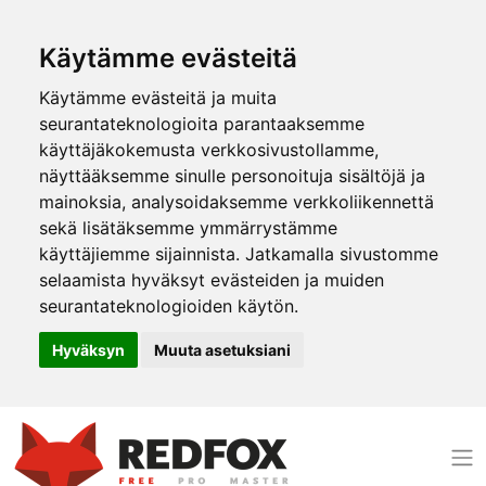
Käytämme evästeitä
Käytämme evästeitä ja muita
seurantateknologioita parantaaksemme
käyttäjäkokemusta verkkosivustollamme,
näyttääksemme sinulle personoituja sisältöjä ja
mainoksia, analysoidaksemme verkkoliikennettä
sekä lisätäksemme ymmärrystämme
käyttäjiemme sijainnista. Jatkamalla sivustomme
selaamista hyväksyt evästeiden ja muiden
seurantateknologioiden käytön.
Hyväksyn
Muuta asetuksiani