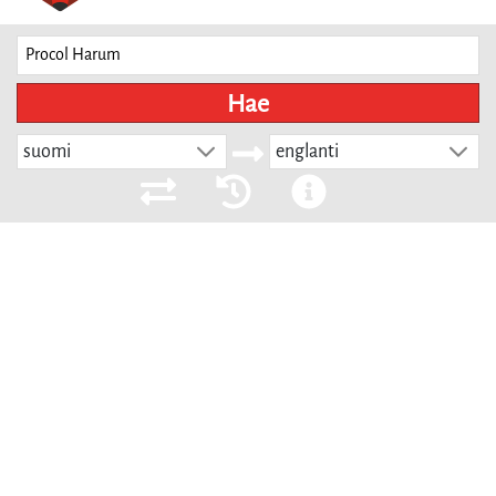
Hae
suomi
englanti