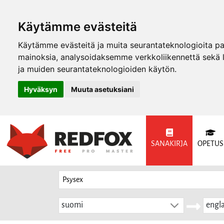
Käytämme evästeitä
Käytämme evästeitä ja muita seurantateknologioita p
mainoksia, analysoidaksemme verkkoliikennettä sekä
ja muiden seurantateknologioiden käytön.
Hyväksyn
Muuta asetuksiani
SANAKIRJA
OPETUS
suomi
engla