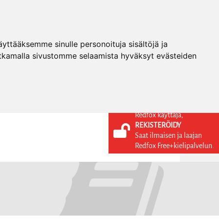
ttääksemme sinulle personoituja sisältöjä ja
tkamalla sivustomme selaamista hyväksyt evästeiden
Redfox käyttäjä,
REKISTERÖIDY
KIELI
KIRJAUDU SISÄÄN
Saat ilmaisen ja laajan
REKISTERÖIDY
FI
Redfox Free+kielipalvelun.