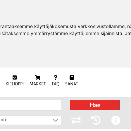
arantaaksemme käyttäjäkokemusta verkkosivustollamme, näy
 lisätäksemme ymmärrystämme käyttäjiemme sijainnista. Ja
KIELIOPPI
MARKET
FAQ
SANAT
Hae
nti