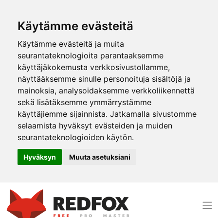
Käytämme evästeitä
Käytämme evästeitä ja muita
seurantateknologioita parantaaksemme
käyttäjäkokemusta verkkosivustollamme,
näyttääksemme sinulle personoituja sisältöjä ja
mainoksia, analysoidaksemme verkkoliikennettä
sekä lisätäksemme ymmärrystämme
käyttäjiemme sijainnista. Jatkamalla sivustomme
selaamista hyväksyt evästeiden ja muiden
seurantateknologioiden käytön.
Hyväksyn
Muuta asetuksiani