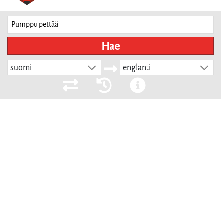
Hae
suomi
englanti