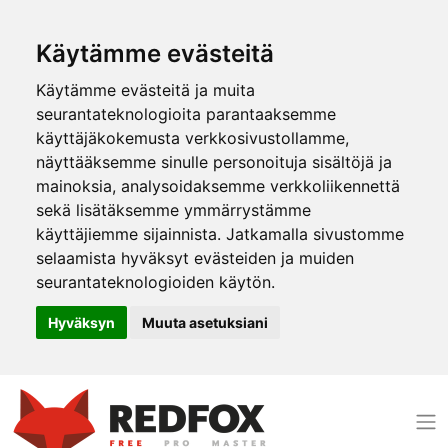
Käytämme evästeitä
Käytämme evästeitä ja muita
seurantateknologioita parantaaksemme
käyttäjäkokemusta verkkosivustollamme,
näyttääksemme sinulle personoituja sisältöjä ja
mainoksia, analysoidaksemme verkkoliikennettä
sekä lisätäksemme ymmärrystämme
käyttäjiemme sijainnista. Jatkamalla sivustomme
selaamista hyväksyt evästeiden ja muiden
seurantateknologioiden käytön.
Hyväksyn
Muuta asetuksiani