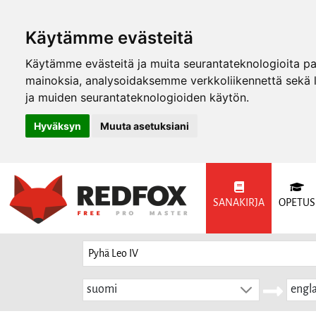
Käytämme evästeitä
Käytämme evästeitä ja muita seurantateknologioita p
mainoksia, analysoidaksemme verkkoliikennettä sekä
ja muiden seurantateknologioiden käytön.
Hyväksyn
Muuta asetuksiani
SANAKIRJA
OPETUS
suomi
engla