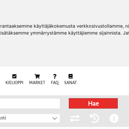
arantaaksemme käyttäjäkokemusta verkkosivustollamme, näy
 lisätäksemme ymmärrystämme käyttäjiemme sijainnista. Ja
KIELIOPPI
MARKET
FAQ
SANAT
Hae
nti