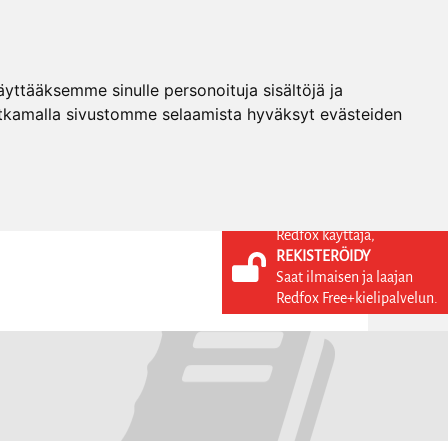
ttääksemme sinulle personoituja sisältöjä ja
tkamalla sivustomme selaamista hyväksyt evästeiden
Redfox käyttäjä,
REKISTERÖIDY
KIELI
KIRJAUDU SISÄÄN
Saat ilmaisen ja laajan
REKISTERÖIDY
FI
Redfox Free+kielipalvelun.