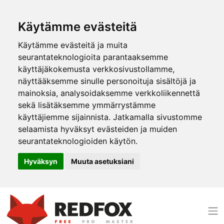
Käytämme evästeitä
Käytämme evästeitä ja muita
seurantateknologioita parantaaksemme
käyttäjäkokemusta verkkosivustollamme,
näyttääksemme sinulle personoituja sisältöjä ja
mainoksia, analysoidaksemme verkkoliikennettä
sekä lisätäksemme ymmärrystämme
käyttäjiemme sijainnista. Jatkamalla sivustomme
selaamista hyväksyt evästeiden ja muiden
seurantateknologioiden käytön.
Hyväksyn
Muuta asetuksiani