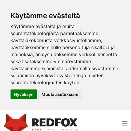
Käytämme evästeitä
Käytämme evästeitä ja muita
seurantateknologioita parantaaksemme
käyttäjäkokemusta verkkosivustollamme,
näyttääksemme sinulle personoituja sisältöjä ja
mainoksia, analysoidaksemme verkkoliikennettä
sekä lisätäksemme ymmärrystämme
käyttäjiemme sijainnista. Jatkamalla sivustomme
selaamista hyväksyt evästeiden ja muiden
seurantateknologioiden käytön.
Hyväksyn
Muuta asetuksiani