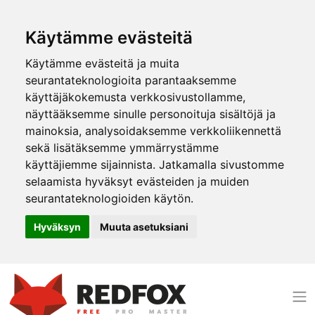
Käytämme evästeitä
Käytämme evästeitä ja muita
seurantateknologioita parantaaksemme
käyttäjäkokemusta verkkosivustollamme,
näyttääksemme sinulle personoituja sisältöjä ja
mainoksia, analysoidaksemme verkkoliikennettä
sekä lisätäksemme ymmärrystämme
käyttäjiemme sijainnista. Jatkamalla sivustomme
selaamista hyväksyt evästeiden ja muiden
seurantateknologioiden käytön.
Hyväksyn
Muuta asetuksiani