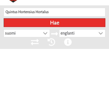
Hae
suomi
englanti