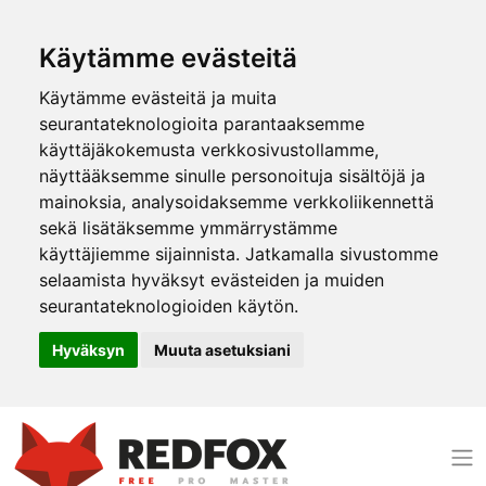
Käytämme evästeitä
Käytämme evästeitä ja muita
seurantateknologioita parantaaksemme
käyttäjäkokemusta verkkosivustollamme,
näyttääksemme sinulle personoituja sisältöjä ja
mainoksia, analysoidaksemme verkkoliikennettä
sekä lisätäksemme ymmärrystämme
käyttäjiemme sijainnista. Jatkamalla sivustomme
selaamista hyväksyt evästeiden ja muiden
seurantateknologioiden käytön.
Hyväksyn
Muuta asetuksiani