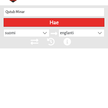
Hae
suomi
englanti