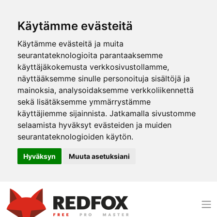
Käytämme evästeitä
Käytämme evästeitä ja muita
seurantateknologioita parantaaksemme
käyttäjäkokemusta verkkosivustollamme,
näyttääksemme sinulle personoituja sisältöjä ja
mainoksia, analysoidaksemme verkkoliikennettä
sekä lisätäksemme ymmärrystämme
käyttäjiemme sijainnista. Jatkamalla sivustomme
selaamista hyväksyt evästeiden ja muiden
seurantateknologioiden käytön.
Hyväksyn
Muuta asetuksiani