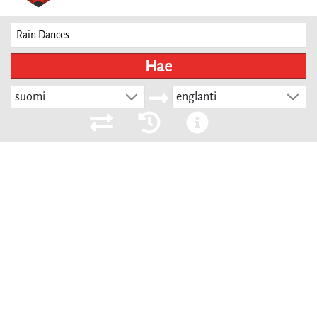
Hae
suomi
englanti