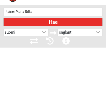
Hae
suomi
englanti