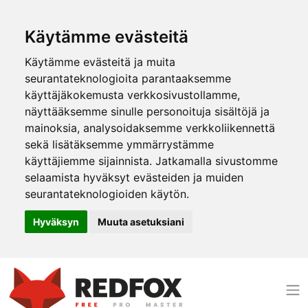
Käytämme evästeitä
Käytämme evästeitä ja muita
seurantateknologioita parantaaksemme
käyttäjäkokemusta verkkosivustollamme,
näyttääksemme sinulle personoituja sisältöjä ja
mainoksia, analysoidaksemme verkkoliikennettä
sekä lisätäksemme ymmärrystämme
käyttäjiemme sijainnista. Jatkamalla sivustomme
selaamista hyväksyt evästeiden ja muiden
seurantateknologioiden käytön.
Hyväksyn
Muuta asetuksiani