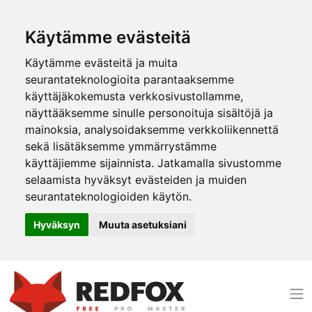
Käytämme evästeitä
Käytämme evästeitä ja muita
seurantateknologioita parantaaksemme
käyttäjäkokemusta verkkosivustollamme,
näyttääksemme sinulle personoituja sisältöjä ja
mainoksia, analysoidaksemme verkkoliikennettä
sekä lisätäksemme ymmärrystämme
käyttäjiemme sijainnista. Jatkamalla sivustomme
selaamista hyväksyt evästeiden ja muiden
seurantateknologioiden käytön.
Hyväksyn
Muuta asetuksiani