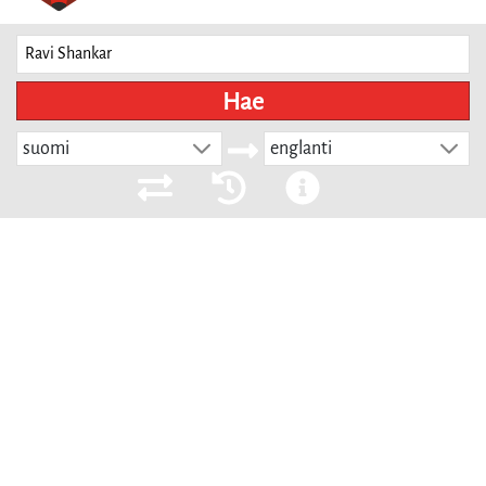
Hae
suomi
englanti