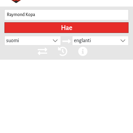
Hae
suomi
englanti