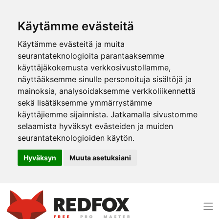
Käytämme evästeitä
Käytämme evästeitä ja muita
seurantateknologioita parantaaksemme
käyttäjäkokemusta verkkosivustollamme,
näyttääksemme sinulle personoituja sisältöjä ja
mainoksia, analysoidaksemme verkkoliikennettä
sekä lisätäksemme ymmärrystämme
käyttäjiemme sijainnista. Jatkamalla sivustomme
selaamista hyväksyt evästeiden ja muiden
seurantateknologioiden käytön.
Hyväksyn
Muuta asetuksiani