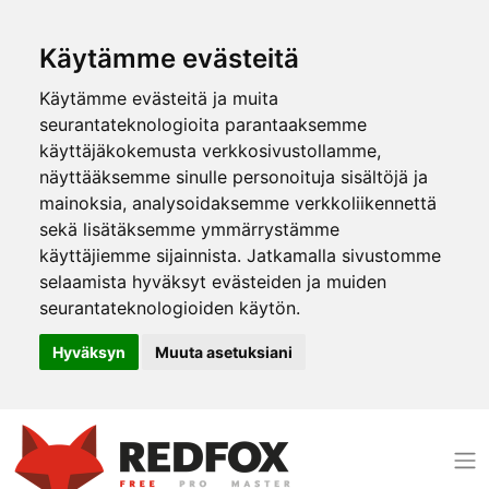
Käytämme evästeitä
Käytämme evästeitä ja muita
seurantateknologioita parantaaksemme
käyttäjäkokemusta verkkosivustollamme,
näyttääksemme sinulle personoituja sisältöjä ja
mainoksia, analysoidaksemme verkkoliikennettä
sekä lisätäksemme ymmärrystämme
käyttäjiemme sijainnista. Jatkamalla sivustomme
selaamista hyväksyt evästeiden ja muiden
seurantateknologioiden käytön.
Hyväksyn
Muuta asetuksiani