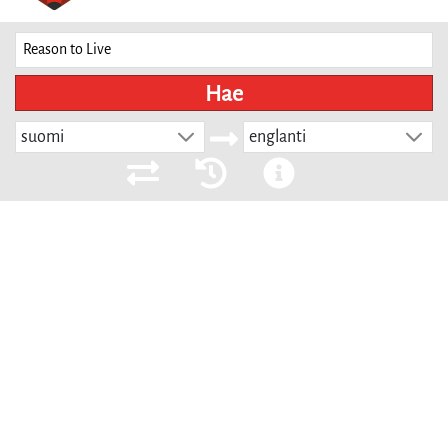
Hae
suomi
englanti