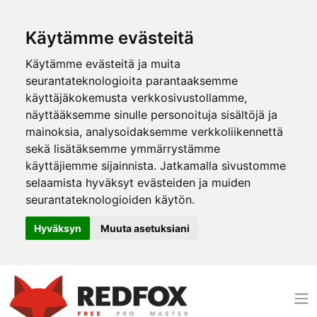
Käytämme evästeitä
Käytämme evästeitä ja muita
seurantateknologioita parantaaksemme
käyttäjäkokemusta verkkosivustollamme,
näyttääksemme sinulle personoituja sisältöjä ja
mainoksia, analysoidaksemme verkkoliikennettä
sekä lisätäksemme ymmärrystämme
käyttäjiemme sijainnista. Jatkamalla sivustomme
selaamista hyväksyt evästeiden ja muiden
seurantateknologioiden käytön.
Hyväksyn
Muuta asetuksiani