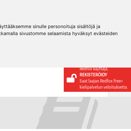
ttääksemme sinulle personoituja sisältöjä ja
tkamalla sivustomme selaamista hyväksyt evästeiden
Redfox käyttäjä,
REKISTERÖIDY
KIELI
KIRJAUDU SISÄÄN
Saat laajan Redfox Free+
REKISTERÖIDY
FI
kielipalvelun veloituksetta.