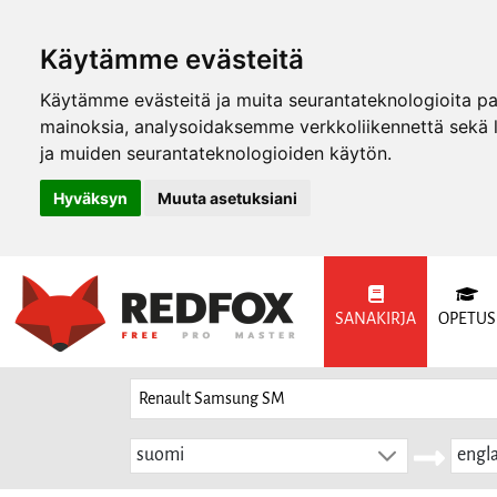
Käytämme evästeitä
Käytämme evästeitä ja muita seurantateknologioita p
mainoksia, analysoidaksemme verkkoliikennettä sekä
ja muiden seurantateknologioiden käytön.
Hyväksyn
Muuta asetuksiani
SANAKIRJA
OPETUS
suomi
engla