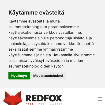
Käytämme evästeitä
Käytämme evästeitä ja muita
seurantateknologioita parantaaksemme
käyttäjäkokemusta verkkosivustollamme,
näyttääksemme sinulle personoituja sisältöjä ja
mainoksia, analysoidaksemme verkkoliikennettä
sekä lisätäksemme ymmärrystämme
käyttäjiemme sijainnista. Jatkamalla sivustomme
selaamista hyväksyt evästeiden ja muiden
seurantateknologioiden käytön.
Hyväksyn
Muuta asetuksiani