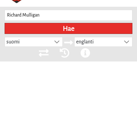
Hae
suomi
englanti