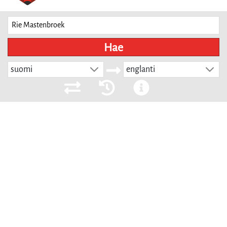
Hae
suomi
englanti