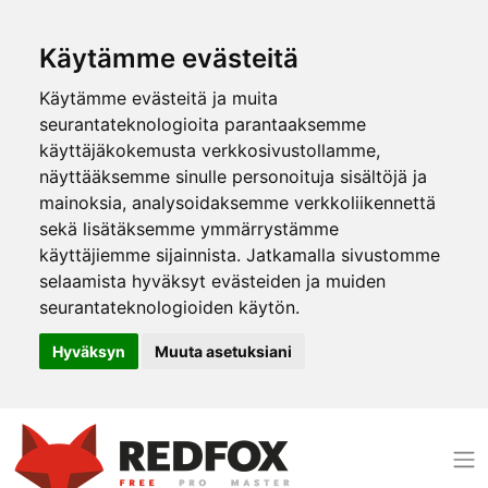
Käytämme evästeitä
Käytämme evästeitä ja muita
seurantateknologioita parantaaksemme
käyttäjäkokemusta verkkosivustollamme,
näyttääksemme sinulle personoituja sisältöjä ja
mainoksia, analysoidaksemme verkkoliikennettä
sekä lisätäksemme ymmärrystämme
käyttäjiemme sijainnista. Jatkamalla sivustomme
selaamista hyväksyt evästeiden ja muiden
seurantateknologioiden käytön.
Hyväksyn
Muuta asetuksiani