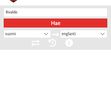
Hae
suomi
englanti