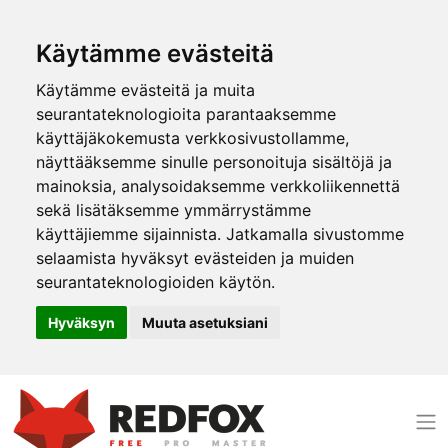
Käytämme evästeitä
Käytämme evästeitä ja muita
seurantateknologioita parantaaksemme
käyttäjäkokemusta verkkosivustollamme,
näyttääksemme sinulle personoituja sisältöjä ja
mainoksia, analysoidaksemme verkkoliikennettä
sekä lisätäksemme ymmärrystämme
käyttäjiemme sijainnista. Jatkamalla sivustomme
selaamista hyväksyt evästeiden ja muiden
seurantateknologioiden käytön.
Hyväksyn
Muuta asetuksiani