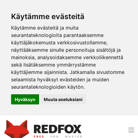
Käytämme evästeitä
Käytämme evästeitä ja muita
seurantateknologioita parantaaksemme
käyttäjäkokemusta verkkosivustollamme,
näyttääksemme sinulle personoituja sisältöjä ja
mainoksia, analysoidaksemme verkkoliikennettä
sekä lisätäksemme ymmärrystämme
käyttäjiemme sijainnista. Jatkamalla sivustomme
selaamista hyväksyt evästeiden ja muiden
seurantateknologioiden käytön.
Hyväksyn
Muuta asetuksiani