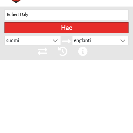
Hae
suomi
englanti