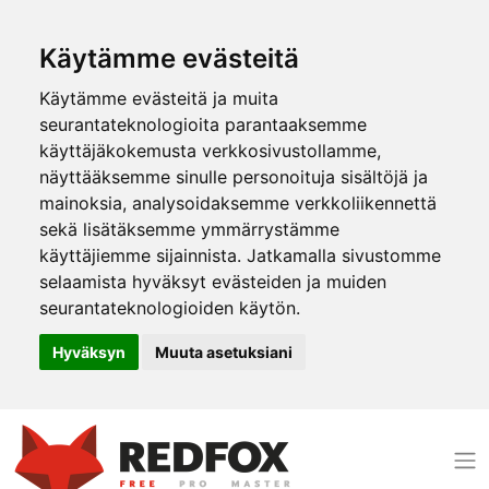
Käytämme evästeitä
Käytämme evästeitä ja muita
seurantateknologioita parantaaksemme
käyttäjäkokemusta verkkosivustollamme,
näyttääksemme sinulle personoituja sisältöjä ja
mainoksia, analysoidaksemme verkkoliikennettä
sekä lisätäksemme ymmärrystämme
käyttäjiemme sijainnista. Jatkamalla sivustomme
selaamista hyväksyt evästeiden ja muiden
seurantateknologioiden käytön.
Hyväksyn
Muuta asetuksiani