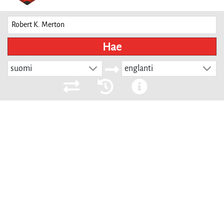
Hae
suomi
englanti