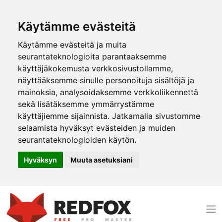
Käytämme evästeitä
Käytämme evästeitä ja muita
seurantateknologioita parantaaksemme
käyttäjäkokemusta verkkosivustollamme,
näyttääksemme sinulle personoituja sisältöjä ja
mainoksia, analysoidaksemme verkkoliikennettä
sekä lisätäksemme ymmärrystämme
käyttäjiemme sijainnista. Jatkamalla sivustomme
selaamista hyväksyt evästeiden ja muiden
seurantateknologioiden käytön.
Hyväksyn
Muuta asetuksiani